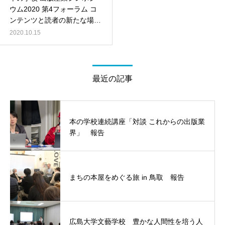
ウム2020 第4フォーラム コ
ンテンツと読者の新たな場の
設計
2020.10.15
最近の記事
本の学校連続講座「対談 これからの出版業
界」 報告
まちの本屋をめぐる旅 in 鳥取 報告
広島大学文藝学校 豊かな人間性を培う人