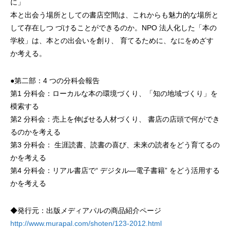
に」
本と出会う場所としての書店空間は、これからも魅力的な場所と
して存在しつ づけることができるのか。NPO 法人化した「本の
学校」は、本との出会いを創り、 育てるために、なにをめざす
か考える。
●第二部：4 つの分科会報告
第1 分科会：ローカルな本の環境づくり、「知の地域づくり」を
模索する
第2 分科会：売上を伸ばせる人材づくり、 書店の店頭で何ができ
るのかを考える
第3 分科会： 生涯読書、読書の喜び、未来の読者をどう育てるの
かを考える
第4 分科会：リアル書店で“ デジタル―電子書籍” をどう活用する
かを考える
◆発行元：出版メディアパルの商品紹介ページ
http://www.murapal.com/shoten/123-2012.html