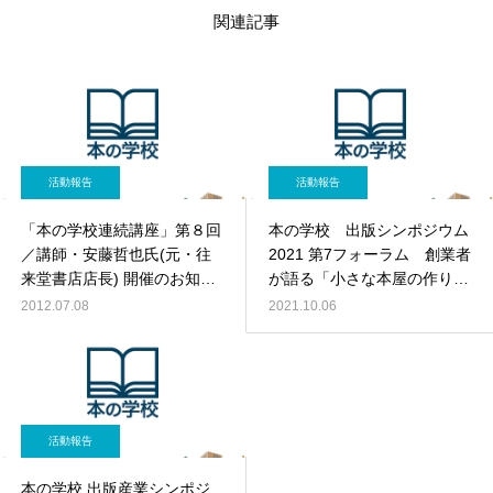
関連記事
活動報告
活動報告
「本の学校連続講座」第８回
本の学校 出版シンポジウム
／講師・安藤哲也氏(元・往
2021 第7フォーラム 創業者
来堂書店店長) 開催のお知ら
が語る「小さな本屋の作り方
せ
と続け方」
2012.07.08
2021.10.06
活動報告
本の学校 出版産業シンポジ