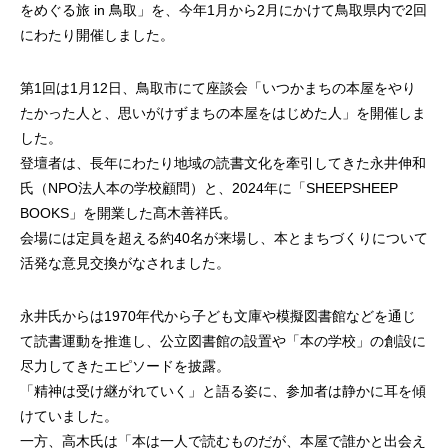
をめぐる旅 in 鳥取」を、今年1月から2月にかけて鳥取県内で2回
にわたり開催しました。
第1回は1月12日、鳥取市にて座談会「いつかまちの本屋をやり
たかった人と、思いがけずまちの本屋をはじめた人」を開催しま
した。
登壇者は、長年にわたり地域の読書文化を牽引してきた永井伸和
氏（NPO法人本の学校顧問）と、2024年に「SHEEPSHEEP
BOOKS」を開業した髙木善祥氏。
会場には定員を超える約40名が来場し、本とまちづくりについて
活発な意見交換がなされました。
永井氏からは1970年代から子ども文庫や模擬図書館などを通じ
て読書運動を推進し、公立図書館の設置や「本の学校」の創設に
尽力してきたエピソードを披露。
「精神は受け継がれていく」と語る姿に、参加者は静かに耳を傾
けていました。
一方、高木氏は「本は一人で読むものだが、本屋で誰かと出会え