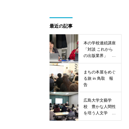
最近の記事
本の学校連続講座
「対談 これから
の出版業界」 報
告
まちの本屋をめぐ
る旅 in 鳥取 報
告
広島大学文藝学
校 豊かな人間性
を培う人文学 報
告