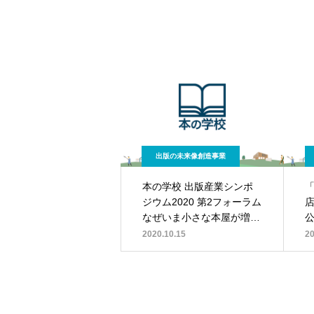
出版の未来像創造事業
本の学校 出版産業シンポ
ジウム2020 第2フォーラム
なぜいま小さな本屋が増え
ているのか
2020.10.15
20