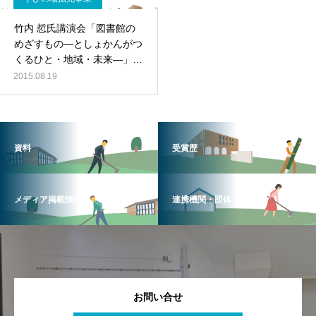
竹内 悊氏講演会「図書館の
めざすもの―としょかんがつ
くるひと・地域・未来―」開
催のお知らせ
2015.08.19
資料
受賞歴
メディア掲載情報
連携機関・団体
お問い合せ