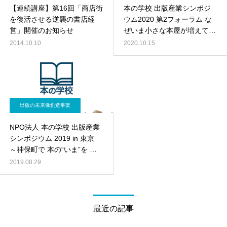
【連続講座】第16回「商店街
本の学校 出版産業シンポジ
を復活させる逆襲の書店経
ウム2020 第2フォーラム な
営」開催のお知らせ
ぜいま小さな本屋が増えてい
るのか
2014.10.10
2020.10.15
出版の未来像創造事業
NPO法人 本の学校 出版産業
シンポジウム 2019 in 東京
～神保町で 本の“いま”を 語
ろう～
2019.08.29
最近の記事