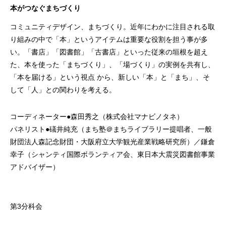
本がつなぐまちづくり
コミュニティデザイン、まちづくり。近年にわかに注目される取
り組みの中で「本」というアイテムは重要な役割を担う事が多
い。「書店」「図書館」「古書店」といった従来の垣根を超え
た、本を使った「まちづくり」、「場づくり」の実例を共有し、
「本を届ける」という視点 から、新しい「本」と「まち」、そ
して「人」との関わりを考える。
コーディネーター●森田秀之（株式会社マナビノタネ）
パネリスト●礒井純充（まち塾＠まちライブラリー提唱者、一般
財団法人森記念財団・大阪府立大学観光産業戦略研究所）／鎌倉
幸子（シャンティ国際ボランティア会、東日本大震災図書館事業
アドバイザー）
第3分科会