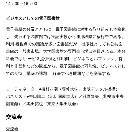
14：30～16：00
ビジネスとしての電子図書館
電子書籍の普及とともに、電子図書館に対する取り組みも本格化
し、先行する図書館では実証実験から運用段階に移行中である。
利用 者視点での議論が多い図書館だが、出版社としても公共図
書館の一般書市場、大学図書館の専門書市場は注目される。本分
科会ではサ ービス提供側と利用側、ビジネスとパブリック、営
利と非営利などの観点から、電子図書館の可能性、ビジネスとし
ての期待、構築の課題、 解決すべき問題などを議論する
コーディネーター●植村八潮（専修大学／出版デジタル機構）
パネリスト●牛口順二（紀伊國屋書店）／淺野隆夫（札幌市中央
図書館）／黒田拓也（東京大学出版会）
交流会
交流会