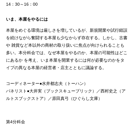
14：30～16：00
いま、本屋をやるには
本屋をめぐる環境は厳しさを増しているが、新規開業や試行錯誤
を続けながら奮闘する本屋も少なからず存在する。しかし、古書
や 雑貨など本以外の商材の取り扱いに焦点が向けられることも
多い。本分科会では、なぜ本屋をやるのか、本屋の可能性はどこ
にあるか を考え、いま本屋を開業するには何が必要なのかをタ
イプの異なる本屋の経営者・店主とともに議論する。
コーディネーター●水井都志夫（トーハン）
パネリスト●大井実（ブックスキューブリック）／西村史之（ア
ルトスブックストア）／原田真弓（ひぐらし文庫）
第4分科会