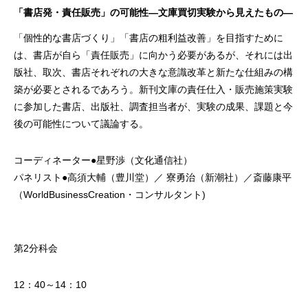
「書店発・責任販売」の可能性―文庫買切実験から見えたもの―
「個性的な書店づくり」「書店の粗利益改善」を目指すために
は、書店が自ら「責任販売」に向かう必要があるが、それには出
版社、取次、書店それぞれの大きな意識改革と新たな仕組みの構
築が必要とされるであろう。新刊文庫の責任仕入・販売施策実験
に参加した書店、出版社、調査担当者が、実験の成果、課題と今
後の可能性について議論する。
コーディネーター●星野渉（文化通信社）
パネリスト●高須大輔（豊川堂）／ 寮勇治（新潮社）／斎藤康平
（WorldBusinessCreation・コンサルタント)
第2分科会
12：40～14：10