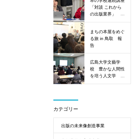
本の学校連続講座
「対談 これから
の出版業界」 報
告
まちの本屋をめぐ
る旅 in 鳥取 報
告
広島大学文藝学
校 豊かな人間性
を培う人文学 報
告
カテゴリー
出版の未来像創造事業