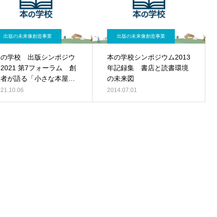
出版の未来像創造事業
出版の未来像創造事業
本の学校 出版シンポジウ
本の学校シンポジウム2013
2021 第7フォーラム 創
年記録集 書店と読書環境
業者が語る「小さな本屋の
の未来図
作り方と続け方」
21.10.06
2014.07.01