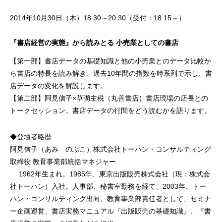
2014年10月30日（木）18:30～20:30（受付：18:15～）
『書店経営の実態』から読みとる 小売業としての書店
【第一部】書店データの基礎知識と他の小売業とのデータ比較か
ら書店の特長を読み解き、過去10年間の指数を時系列で示し、書
店データの変化を解説します。
【第二部】阿見信子×草彅主税（丸善書店）書店現場の店長との
トークセッション。書店データの行間をどう読むかを語ります。
◆登壇者略歴
阿見信子（あみ のぶこ）株式会社トーハン・コンサルティング
取締役 教育事業部統括マネジャー
1962年生まれ。1985年、東京出版販売株式会社（現：株式会
社トーハン）入社。人事部、秘書室勤務を経て、2003年、トー
ハン・コンサルティング出向。教育事業部責任者として、セミナ
ー企画運営、書店実務マニュアル『出版販売の基礎知識』、『書