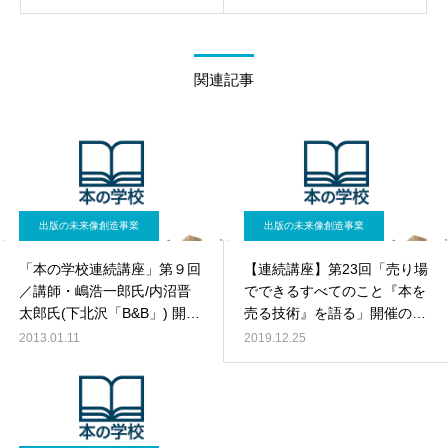
関連記事
出版の未来像創造事業
出版の未来像創造事業
「本の学校連続講座」第９回
【連続講座】第23回「売り場
／講師・嶋浩一郎氏/内沼晋
でできるすべてのこと『本を
太郎氏(下北沢「B&B」) 開催
売る技術』を語る」開催のお
のお知らせ
知らせ
2013.01.11
2019.12.25