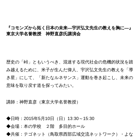
『コモンズから拓く日本の未来―宇沢弘文先生の教えを胸に―』
東京大学名誉教授 神野直彦氏講演会
歴史の「峠」ともいうべき、混迷する現代社会の危機的状況を踏
み越えるために、米子が生んだ偉人、宇沢弘文先生の教えを「導
き星」にして、「新たなルネサンス」運動を巻き起こし、未来の
意味を取り戻す道を探ってみたい。
講師：神野直彦（東京大学名誉教授）
◆日時：2015年5月10日（日）13:30～15:30
◆会場：本の学校 ２階 多目的ホール
◆共催：テゴネット（鳥取県西部広域交流ネットワーク）・よな