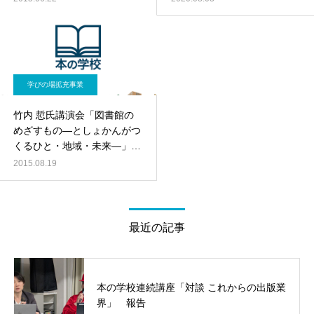
学びの場拡充事業
竹内 悊氏講演会「図書館の
めざすもの―としょかんがつ
くるひと・地域・未来―」開
催のお知らせ
2015.08.19
最近の記事
本の学校連続講座「対談 これからの出版業
界」 報告