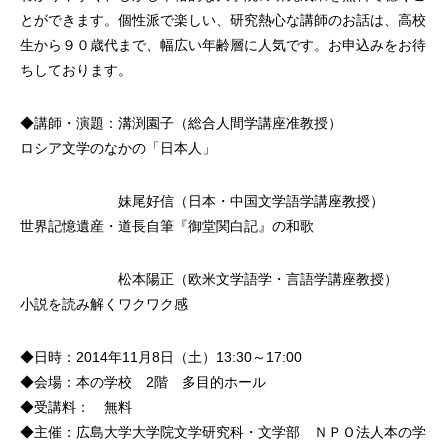
とができます。個性派で楽しい、研究熱心な講師のお話は、高校
生から９０歳代まで、幅広い年齢層に人気です。お申込みをお待
ちしております。
◆講師・演題：溝渕園子（総合人間学講座准教授）
ロシア文学のなかの「日本人」
妹尾好信（日本・中国文学語学講座教授）
世界記憶遺産・道長自筆『御堂関白記』の和歌
松本陽正（欧米文学語学・言語学講座教授）
小説を読み解くワクワク感
◆日時：2014年11月8日（土）13:30～17:00
◆会場：本の学校 2階 多目的ホール
◆受講料： 無料
◆主催：広島大学大学院文学研究科・文学部 ＮＰＯ法人本の学