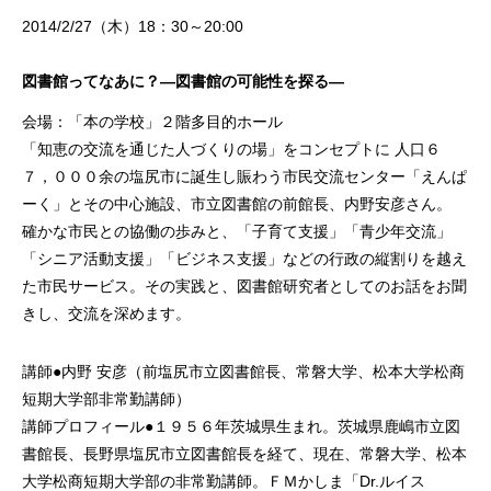
2014/2/27（木）18：30～20:00
図書館ってなあに？―図書館の可能性を探る―
会場：「本の学校」２階多目的ホール
「知恵の交流を通じた人づくりの場」をコンセプトに 人口６
７，０００余の塩尻市に誕生し賑わう市民交流センター「えんぱ
ーく」とその中心施設、市立図書館の前館長、内野安彦さん。
確かな市民との協働の歩みと、「子育て支援」「青少年交流」
「シニア活動支援」「ビジネス支援」などの行政の縦割りを越え
た市民サービス。その実践と、図書館研究者としてのお話をお聞
きし、交流を深めます。
講師●内野 安彦（前塩尻市立図書館長、常磐大学、松本大学松商
短期大学部非常勤講師）
講師プロフィール●１９５６年茨城県生まれ。茨城県鹿嶋市立図
書館長、長野県塩尻市立図書館長を経て、現在、常磐大学、松本
大学松商短期大学部の非常勤講師。ＦＭかしま「Dr.ルイス