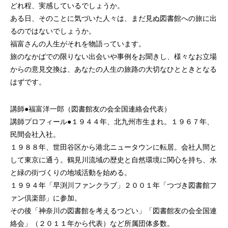
どれ程、実感しているでしょうか。
ある日、そのことに気づいた人々は、まだ見ぬ図書館への旅に出
るのではないでしょうか。
福富さんの人生がそれを物語っています。
旅のなかばでの限りない出会いや事例をお聞きし、様々なお立場
からの意見交換は、あなたの人生の旅路の大切なひとときとなる
はずです。
講師●福富洋一郎（図書館友の会全国連絡会代表）
講師プロフィール●１９４４年、北九州市生まれ。１９６７年、
民間会社入社。
１９８８年、世田谷区から港北ニュータウンに転居。会社人間と
して東京に通う。鶴見川流域の歴史と自然環境に関心を持ち、水
と緑の街づくりの地域活動を始める。
１９９４年「早渕川ファンクラブ」２００１年「つづき図書館フ
ァン倶楽部」に参加。
その後「神奈川の図書館を考えるつどい」「図書館友の会全国連
絡会」（２０１１年から代表）など所属団体多数。