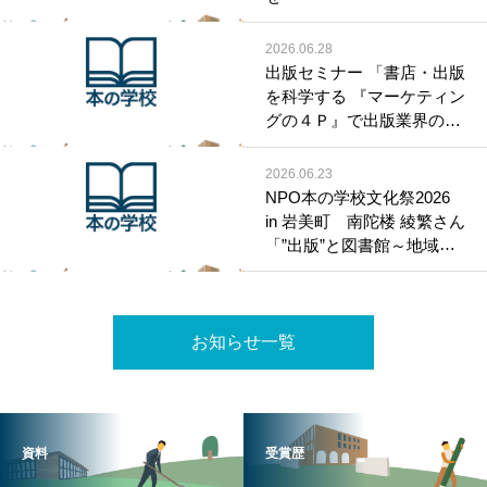
2026.06.28
出版セミナー 「書店・出版
を科学する 『マーケティン
グの４Ｐ』で出版業界の諸
問題を考える」開催のお知
らせ
2026.06.23
NPO本の学校文化祭2026
in 岩美町 南陀楼 綾繁さん
「”出版”と図書館～地域の
記憶を残すために」
お知らせ一覧
資料
受賞歴